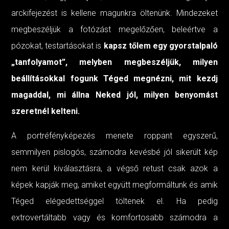
arckifejezést is kellene magunkra öltenünk. Mindezeket
megbeszéljük a fotózást megelőzően, beleértve a
pózokat, testartásokat is
kapsz tőlem egy gyorstalpaló
„tanfolyamot”, melyben megbeszéljük, milyen
beállításokkal fogunk Téged megnézni, mit kezdj
magaddal, mi állna Neked jól, milyen benyomást
szeretnél kelteni.
A portréfényképezés menete roppant egyszerű,
semmilyen pislogós, számodra kevésbé jól sikerült kép
nem kerül kiválasztásra, a végső retust csak azok a
képek kapják meg, amiket együtt megformáltunk és amik
Téged elégedettséggel töltenek el. Ha pedig
extrovertáltabb vagy és komfortosabb számodra a