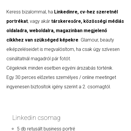
Keress bizalommal, ha
Linkedinre, cv-hez szeretnél
portrékat
, vagy akár
társkeresőre, közösségi médiás
oldaladra, weboldalra, magazinban megjelenő
cikkhez van szükséged képekre
. Glamour, beauty
elképzeléseidet is megvalósítom, ha csak úgy szívesen
csináltatnál magadról pár fotót.
Cégeknek minden esetben egyéni árszabás történik.
Egy 30 perces előzetes személyes / online meetinget
ingyenesen biztosítok igény szerint a 2. csomagtól.
Linkedin csomag
5 db retusált business portré