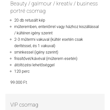
Beauty / galmour / kreatív / business
portré csomag
20 db retusált kép
műteremben, enteriőrrel vagy házhoz kiszállással
/ kültéren igény szerint
2-3 műtermi vakuval (kültér esetén csak
derítéssel, és 1 vakuval)
sminkessel (igény szerint)
frissítővel/kávéval (műterem esetén)
átöltözési lehetőséggel
120 perc
99.000 Ft.
VIP csomag